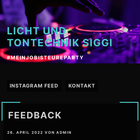
Zum
Inhalt
springen
LICHT UND
TONTECHNIK SIGGI
#MEINJOBISTEUREPARTY
INSTAGRAM FEED
KONTAKT
FEEDBACK
26. APRIL 2022
VON
ADMIN