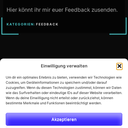
Hier könnt ihr mir euer Feedback zusenden.
KATEGORIEN:
FEEDBACK
Einwilligung verwalten
Um dir ein optimales Erlebnis zu bieten, verwenden wir Technologien wie
Footer-
Cookies, um Geräteinformationen zu speichern und/oder darauf
Instagram
Kontakt
Inhalt
zuzugreifen. Wenn du diesen Technologien zustimmst, können wir Daten
Feed
wie das Surfverhalten oder eindeutige IDs auf dieser Website verarbeiten.
Wenn du deine Einwilligung nicht erteilst oder zurückziehst, können
bestimmte Merkmale und Funktionen beeinträchtigt werden.
ZUM
ANFANG
Akzeptieren